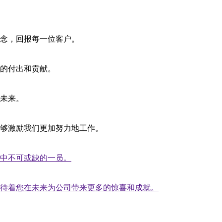
念，回报每一位客户。
的付出和贡献。
未来。
够激励我们更加努力地工作。
中不可或缺的一员。
待着您在未来为公司带来更多的惊喜和成就。