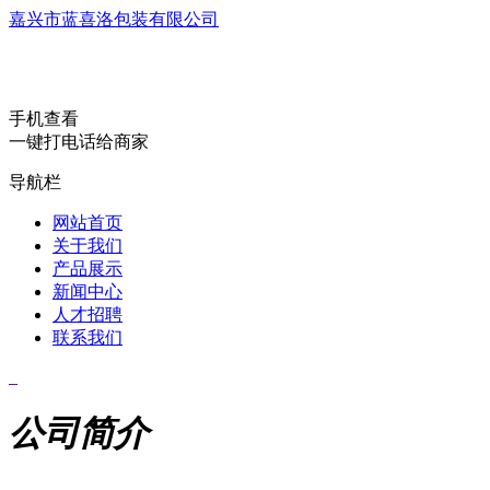
嘉兴市蓝喜洛包装有限公司
手机查看
一键打电话给商家
导航栏
网站首页
关于我们
产品展示
新闻中心
人才招聘
联系我们
公司简介