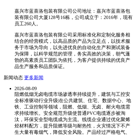
嘉兴市蓝喜洛包装有限公司公司地址：嘉兴市蓝喜洛包
装有限公司大厦128号16栋，公司成立于：2016年，现有
员工260人。
嘉兴市蓝喜洛包装有限公司采用标准化和定制化服务相
结合的经营模式，以高品质的产品为立足点，以技术服
务于市场为导向，以先进优良的自动化生产和测试装备
为保障，以科学规范的管理，务实高效的决策，朝气蓬
勃的高素质员工团队为依托，为客户提供持续的优良产
品生产服务和品质保证。
新闻动态
更多新闻
2026-08-09
阻燃低烟无卤电缆市场渗透率持续提升，建筑与工控安
全标准驱动行业升级|在公共建筑、住宅、数据中心、地
铁、工业控制等领域，阻燃、低烟、无卤、耐火电缆需
求持续增长。安全规范升级使普通PVC电缆逐步被淘
汰，环保安全型电缆成为主流。线缆企业通过优化聚烯
烃材料配方，提升阻燃等级与耐热性，火灾情况下不产
生大量有毒烟气，降低安全风险。产品经过严格电气、