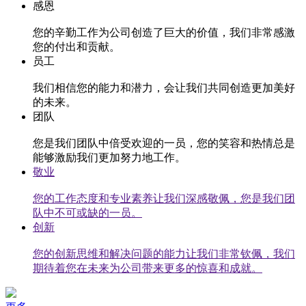
感恩
您的辛勤工作为公司创造了巨大的价值，我们非常感激
您的付出和贡献。
员工
我们相信您的能力和潜力，会让我们共同创造更加美好
的未来。
团队
您是我们团队中倍受欢迎的一员，您的笑容和热情总是
能够激励我们更加努力地工作。
敬业
您的工作态度和专业素养让我们深感敬佩，您是我们团
队中不可或缺的一员。
创新
您的创新思维和解决问题的能力让我们非常钦佩，我们
期待着您在未来为公司带来更多的惊喜和成就。