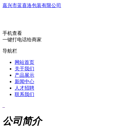
嘉兴市蓝喜洛包装有限公司
手机查看
一键打电话给商家
导航栏
网站首页
关于我们
产品展示
新闻中心
人才招聘
联系我们
公司简介