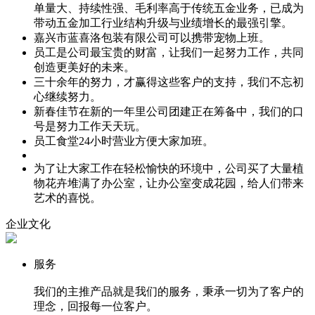
单量大、持续性强、毛利率高于传统五金业务，已成为
带动五金加工行业结构升级与业绩增长的最强引擎。
嘉兴市蓝喜洛包装有限公司可以携带宠物上班。
员工是公司最宝贵的财富，让我们一起努力工作，共同
创造更美好的未来。
三十余年的努力，才赢得这些客户的支持，我们不忘初
心继续努力。
新春佳节在新的一年里公司团建正在筹备中，我们的口
号是努力工作天天玩。
员工食堂24小时营业方便大家加班。
为了让大家工作在轻松愉快的环境中，公司买了大量植
物花卉堆满了办公室，让办公室变成花园，给人们带来
艺术的喜悦。
企业文化
服务
我们的主推产品就是我们的服务，秉承一切为了客户的
理念，回报每一位客户。