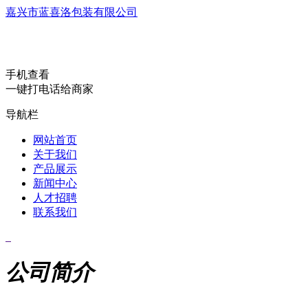
嘉兴市蓝喜洛包装有限公司
手机查看
一键打电话给商家
导航栏
网站首页
关于我们
产品展示
新闻中心
人才招聘
联系我们
公司简介