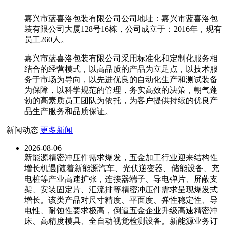
嘉兴市蓝喜洛包装有限公司公司地址：嘉兴市蓝喜洛包
装有限公司大厦128号16栋，公司成立于：2016年，现有
员工260人。
嘉兴市蓝喜洛包装有限公司采用标准化和定制化服务相
结合的经营模式，以高品质的产品为立足点，以技术服
务于市场为导向，以先进优良的自动化生产和测试装备
为保障，以科学规范的管理，务实高效的决策，朝气蓬
勃的高素质员工团队为依托，为客户提供持续的优良产
品生产服务和品质保证。
新闻动态
更多新闻
2026-08-06
新能源精密冲压件需求爆发，五金加工行业迎来结构性
增长机遇|随着新能源汽车、光伏逆变器、储能设备、充
电桩等产业高速扩张，连接器端子、导电弹片、屏蔽支
架、安装固定片、汇流排等精密冲压件需求呈现爆发式
增长。该类产品对尺寸精度、平面度、弹性稳定性、导
电性、耐蚀性要求极高，倒逼五金企业升级高速精密冲
床、高精度模具、全自动视觉检测设备。新能源业务订